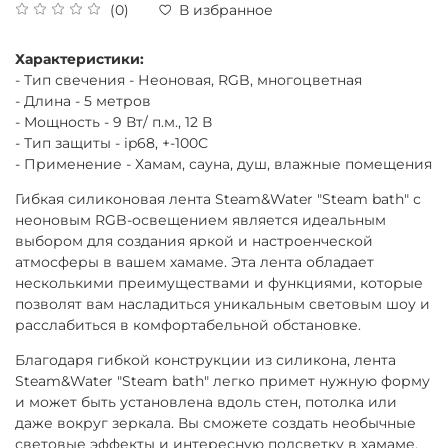
(0)
В избранное
Характеристики:
- Тип свечения - Неоновая, RGB, многоцветная
- Длина - 5 метров
- Мощность - 9 Вт/ п.м., 12 В
- Тип защиты - ip68, +-100С
- Применение - Хамам, сауна, душ, влажные помещения
Гибкая силиконовая лента Steam&Water "Steam bath" с
неоновым RGB-освещением является идеальным
выбором для создания яркой и настроенческой
атмосферы в вашем хамаме. Эта лента обладает
несколькими преимуществами и функциями, которые
позволят вам насладиться уникальным световым шоу и
расслабиться в комфортабельной обстановке.
Благодаря гибкой конструкции из силикона, лента
Steam&Water "Steam bath" легко примет нужную форму
и может быть установлена вдоль стен, потолка или
даже вокруг зеркала. Вы сможете создать необычные
световые эффекты и интересную подсветку в хамаме,