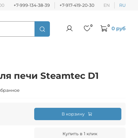
:00
+7-999-134-38-39
+7-917-419-20-30
EN
RU
0
0
0 руб
ля печи Steamtec D1
збранное
В корзину
Купить в 1 клик