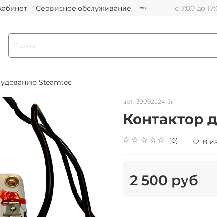
кабинет
Сервисное обслуживание
с 7:00 до 17
рудованию Steamtec
арт.
30092024-3н
Контактор д
(0)
В и
2 500 руб