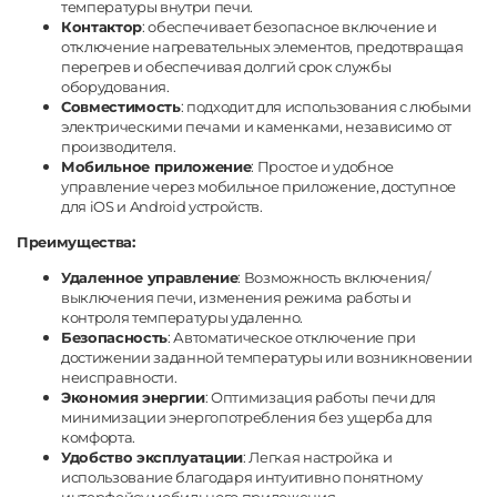
температуры внутри печи.
Контактор
: обеспечивает безопасное включение и
отключение нагревательных элементов, предотвращая
перегрев и обеспечивая долгий срок службы
оборудования.
Совместимость
: подходит для использования с любыми
электрическими печами и каменками, независимо от
производителя.
Мобильное приложение
: Простое и удобное
управление через мобильное приложение, доступное
для iOS и Android устройств.
Преимущества:
Удаленное управление
: Возможность включения/
выключения печи, изменения режима работы и
контроля температуры удаленно.
Безопасность
: Автоматическое отключение при
достижении заданной температуры или возникновении
неисправности.
Экономия энергии
: Оптимизация работы печи для
минимизации энергопотребления без ущерба для
комфорта.
Удобство эксплуатации
: Легкая настройка и
использование благодаря интуитивно понятному
интерфейсу мобильного приложения.