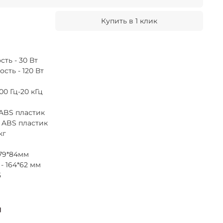
Купить в 1 клик
ть - 30 Вт
ть - 120 Вт
00 Гц-20 кГц
 ABS пластик
 ABS пластик
кг
179*84мм
- 164*62 мм
5