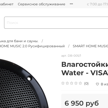
кабинет
Сервисное обслуживание
с 7:00 до 17
ыка для бани и сауны.
 HOME MUSIC 2.0 Русифицированный
SMART HOME MUSIC 
арт.
DB-005/1
Влагостойк
Water - VIS
(0)
В и
6 950 руб