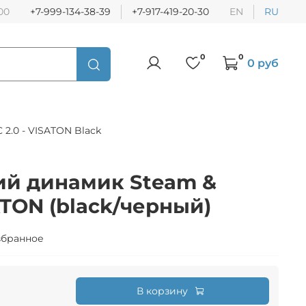
:00
+7-999-134-38-39
+7-917-419-20-30
EN
RU
0
0
0 руб
2.0 - VISATON Black
ий динамик Steam &
ATON (black/черный)
збранное
В корзину