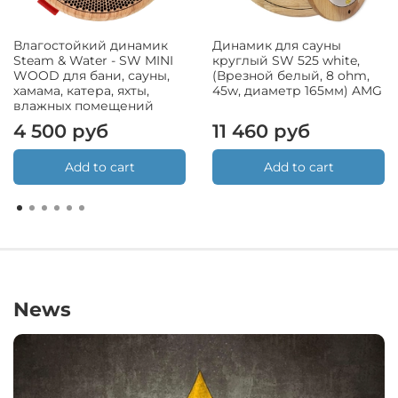
Влагостойкий динамик
Динамик для сауны
Steam & Water - SW MINI
круглый SW 525 white,
WOOD для бани, сауны,
(Врезной белый, 8 ohm,
хамама, катера, яхты,
45w, диаметр 165мм) AMG
влажных помещений
4 500 руб
11 460 руб
Add to cart
Add to cart
News