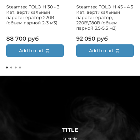
Steamtec TOLO Н 30 - 3
Steamtec TOLO Н 45 - 4,5
Квт, вертикальный
Квт, вертикальный
парогенератор 220В
парогенератор,
(объем парной 2-3 м3)
220В\380В (объем
парной 3,5-5,5 м3)
88 700 руб
92 050 руб
Add to cart
Add to cart
TITLE
Subtitle