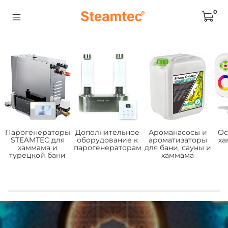
0
Парогенераторы
Дополнительное
Ароманасосы и
Ос
STEAMTEC для
оборудование к
ароматизаторы
ха
хаммама и
парогенераторам
для бани, сауны и
турецкой бани
хаммама