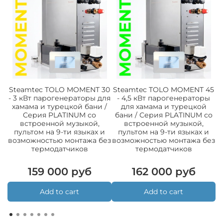
Steamtec TOLO MOMENT 30
Steamtec TOLO MOMENT 45
S
- 3 кВт парогенераторы для
- 4,5 кВт парогенераторы
-
хамама и турецкой бани /
для хамама и турецкой
Cерия PLATINUM со
бани / Серия PLATINUM со
встроенной музыкой,
встроенной музыкой,
пультом на 9-ти языках и
пультом на 9-ти языках и
возможностью монтажа без
возможностью монтажа без
в
термодатчиков
термодатчиков
159 000 руб
162 000 руб
Add to cart
Add to cart