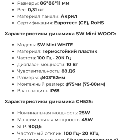
Размеры:
86*86*11 мм
Вес:
0,31 кг
Материал панели:
Акрил
Сертификация:
Евротест (СЕ), RoHS
Характеристики динамика SW Mini WOOD:
Модель:
SW Mini WHITE
Материал:
Термостойкий пластик
Частота:
100 Гц - 20К Гц
Диапазон мощности:
10 Вт
Чувствительность:
88 Дб
Размеры:
ф
103*62мм
Монтажный размер:
ф
75мм (75-80мм)
Влагозащита:
IP65
Характеристики динамика CH525:
Номинальная мощность:
25W
Максимальная мощность:
45W
SLP:
90Дб
Частотный отклик:
100 Гц- 20 КГц