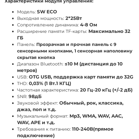
Характеристики модуля управления:
Модель:
SW ECO
Выходная мощность:
2*25Вт
Сопротивление динамика:
4-8 Ом
Расширение памяти TF-карты:
Максимально 32
ГБ
Панель:
Прозрачная и прочная панель с 9
сенсорными кнопками, 1 сенсорная наполовину
скрытая кнопка
Диапазон Bluetooth:
≤10 М (дистанция до 10
метров)
USB:
OTG USB, поддержка карт памяти до 32G
THD:
0,03% (1 Вт.1 КГЦ)
Частотная характеристика:
20 Гц-20 кГц (+/-2 дБ)
SNR:
98дБ
Звуковой эффект:
Обычный, рок, классика,
джаз, поп и т.д.
Музыкальный формат:
Mp3, WMA, WAV, AAC,
WAV, APE и т.д.
Требования к питанию:
110-240В(прямое
подключение)