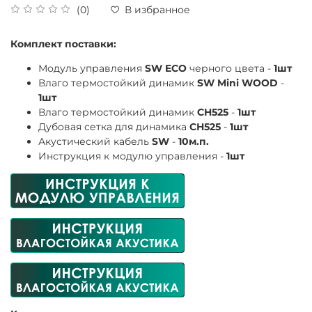
(0)
В избранное
Комплект поставки:
Модуль управления
SW ECO
черного цвета -
1шт
Влаго термостойкий динамик
SW Mini
WOOD
-
1шт
Влаго термостойкий динамик
CH525
-
1шт
Дубовая сетка для динамика
СН525
-
1шт
Акустический кабель
SW
-
10м.п.
Инструкция к модулю управления -
1шт