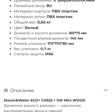
Драйвер динамика:
5"широкополосный
Линейный вход:
8Ω
Материал корпуса:
ПВХ пластик
Материал сетки:
ПВХ пластик
Общий вес:
0,65 кг
Цвет:
Белый
Диаметр и высота динамика:
165*75 мм
Посадочный размер:диаметр:
140 мм
Размер упаковки:
170*170*80 мм
Вес упаковки:
0,7 кг
Степень защиты
IP66
Описание
Steam&Water ECO+ CH525 + SW Mini WOOD
Динамики разного размера — идеальное
распределение звука в парной