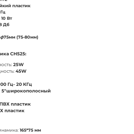
йкий пластик
 Гц
:
10 Вт
8 Дб
ф
75мм (75-80мм)
ика CH525:
ость:
25W
ность:
45W
100 Гц- 20 КГц
:
5"широкополосный
ПВХ пластик
Х пластик
инамика:
165*75 мм