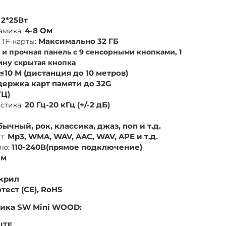
2*25Вт
амика:
4-8 Ом
TF-карты:
Максимально 32 ГБ
 и прочная панель с 9 сенсорными кнопками, 1
ину скрытая кнопка
≤10 М (дистанция до 10 метров)
держка карт памяти до 32G
ГЦ)
истика:
20 Гц-20 кГц (+/-2 дБ)
ычный, рок, классика, джаз, поп и т.д.
т:
Mp3, WMA, WAV, AAC, WAV, APE и т.д.
ию:
110-240В(прямое подключение)
мм
крил
тест (СЕ), RoHS
ика SW Mini WOOD:
ITE