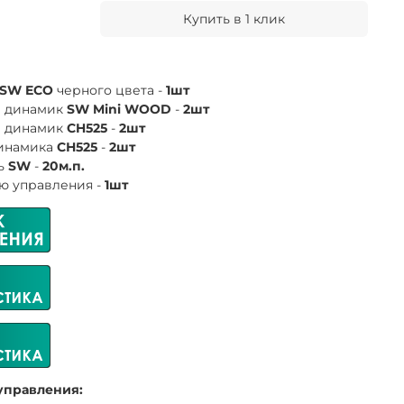
Купить в 1 клик
SW ECO
черного цвета -
1шт
й динамик
SW Mini
WOOD
-
2шт
й динамик
CH525
-
2шт
динамика
СН525
-
2шт
ль
SW
-
20м.п.
ю управления -
1шт
управления: