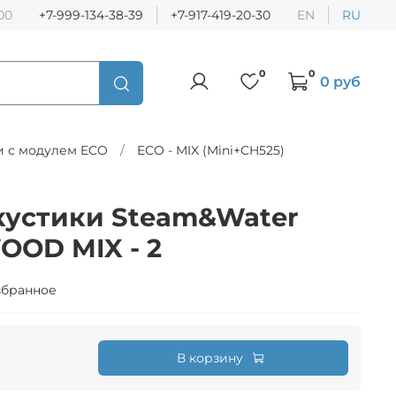
:00
+7-999-134-38-39
+7-917-419-20-30
EN
RU
0
0
0 руб
и с модулем ECO
ECO - MIX (Mini+CH525)
кустики Steam&Water
OOD MIX - 2
збранное
В корзину