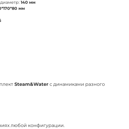
:диаметр:
140 мм
0*170*80 мм
6
мплект
Steam&Water
с динамиками разного
ниях любой конфигурации.