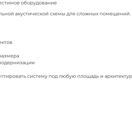
местимое оборудование
ьной акустической схемы для сложных помещений. Э
ектов
размера
 модернизации
птировать систему под любую площадь и архитекту