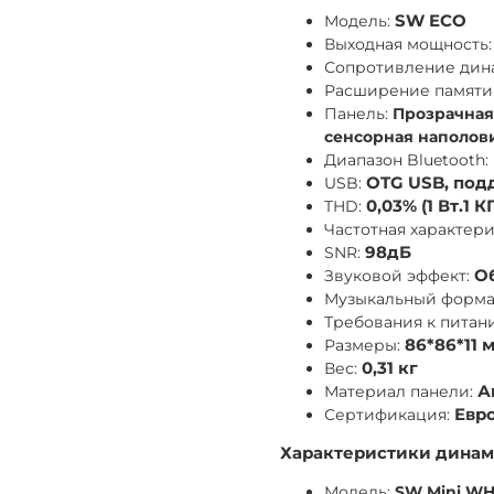
Модель:
SW ECO
Выходная мощность:
Сопротивление дин
Расширение памяти 
Панель:
Прозрачная
сенсорная наполов
Диапазон Bluetooth:
USB:
OTG USB, под
THD:
0,03% (1 Вт.1 К
Частотная характер
SNR:
98дБ
Звуковой эффект:
Об
Музыкальный форма
Требования к питан
Размеры:
86*86*11 
Вес:
0,31 кг
Материал панели:
А
Сертификация:
Евро
Характеристики динам
Модель:
SW Mini WH