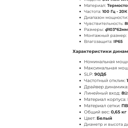
Материал:
Термосто
Частота:
100 Гц - 20К
Диапазон мощности
Чувствительность:
8
Размеры:
ф
103*62мм
Монтажный размер:
Влагозащита:
IP65
Характеристики динам
Номинальная мощн
Максимальная мощ
SLP:
90Дб
Частотный отклик:
Драйвер динамика
Линейный вход:
8Ω
Материал корпуса:
Материал сетки:
ПВ
Общий вес:
0,65 кг
Цвет:
Белый
Диаметр и высота д