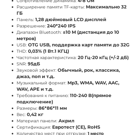
Сопротивление динамика:
4-8 Ом
Расширение памяти TF-карты:
Максимально 32
ГБ
Панель:
1,28 дюймовый LCD дисплей
Разрешение:
240*240 IPS
Диапазон Bluetooth:
≤10 М (дистанция до 10
метров)
USB:
OTG USB, поддержка карт памяти до 32G
THD:
0,03% (1 Вт.1 КГЦ)
Частотная характеристика:
20 Гц-20 кГц (+/-2 дБ)
SNR:
95дБ
Звуковой эффект:
Обычный, рок, классика,
джаз, поп и т.д.
Музыкальный формат:
Mp3, WMA, WAV, AAC,
WAV, APE и т.д.
Требования к питанию:
110-240 В(прямое
подключение)
Размеры:
86*86*11 мм
Вес:
0,42 кг
Материал панели:
Акрил
Сертификация:
Евротест (СЕ), RoHS
Количество мест при отгрузке:
1 место