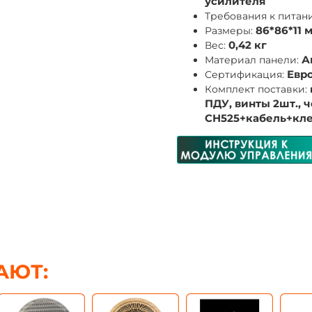
усилителя
Требования к питан
Размеры:
86*86*11 
Вес:
0,42 кг
Материал панели:
А
Сертификация:
Евро
Комплект поставки:
ПДУ,
винты
2шт., 
СН525+кабель+кле
АЮТ: