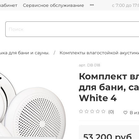
кабинет
Сервисное обслуживание
с 7:00 до 17
ыка для бани и сауны.
Комплекты влагостойкой акустик
арт.
DB 018
Комплект в
для бани, с
White 4
(0)
В и
53 200 руб