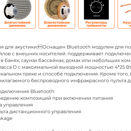
ия для акустики.Оснащен Bluetooth модулем для п
йлов с внешних носителей. поддерживает подключен
в банях, саунах бассейнах, домах или небольших к
асса D с максимальной выходной мощностью 4*25 В
льном треке и способе подключения. Кроме того, в
прилагаемого беспроводного инфракрасного пульта 
одключения Bluetooth
ведение композиций при включении питания
ва управления
ьта дистанционного управления
nkage