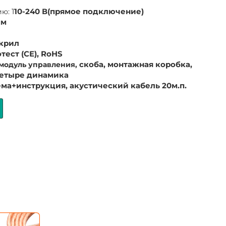
ию:
1
10-240 В(прямое подключение)
мм
крил
тест (СЕ), RoHS
модуль управления,
скоба, монтажная коробка,
четыре динамика
ма+инструкция, акустический кабель 20м.п.