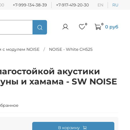
:00
+7-999-134-38-39
+7-917-419-20-30
EN
RU
0
0
0 руб
и с модулем NOISE
NOISE - White CH525
лагостойкой акустики
ауны и хамама - SW NOISE
збранное
В корзину