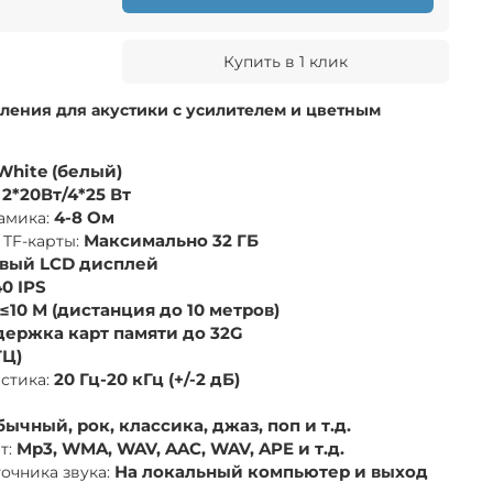
Купить в 1 клик
ления для акустики с усилителем и цветным
White (белый)
2*20Вт/4*25 Вт
амика:
4-8 Ом
TF-карты:
Максимально 32 ГБ
овый LCD дисплей
0 IPS
≤10 М (дистанция до 10 метров)
держка карт памяти до 32G
ГЦ)
истика:
20 Гц-20 кГц (+/-2 дБ)
ычный, рок, классика, джаз, поп и т.д.
т:
Mp3, WMA, WAV, AAC, WAV, APE и т.д.
очника звука:
На локальный компьютер и выход