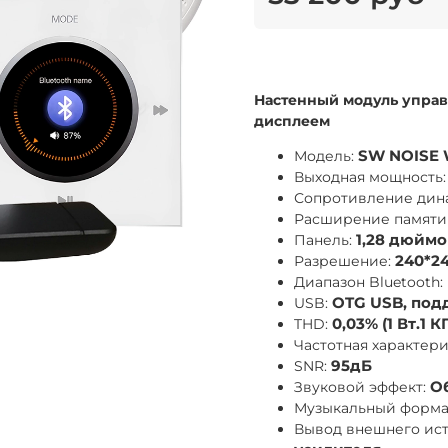
Настенный модуль управ
дисплеем
Модель:
SW NOISE 
Выходная мощность:
Сопротивление дин
Расширение памяти 
Панель:
1,28 дюйм
Разрешение:
240*24
Диапазон Bluetooth:
USB:
OTG USB, под
THD:
0,03% (1 Вт.1 К
Частотная характер
SNR:
95дБ
Звуковой эффект:
Об
Музыкальный форма
Вывод внешнего ист